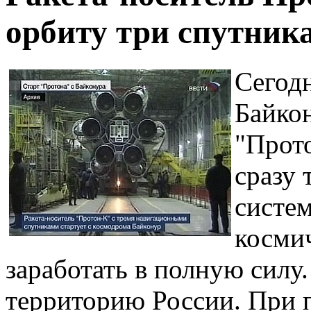
орбиту три спутни
Сегодн
Байкон
"Прот
сразу 
систе
косми
заработать в полную силу
территорию России. При 