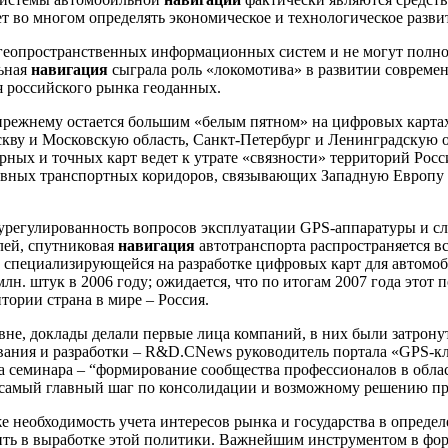
ет во многом определять экономическое и технологическое раз
 геопространственных информационных систем и не могут полн
льная
навигация
сыграла роль «локомотива» в развитии совреме
я российского рынка геоданных.
о-прежнему остается большим «белым пятном» на цифровых карта
ву и Московскую область, Санкт-Петербург и Ленинградскую об
ных и точных карт ведет к утрате «связности» территорий Росси
ктивных транспортных коридоров, связывающих Западную Европ
регулированность вопросов эксплуатации GPS-аппаратуры и сла
лей, спутниковая
навигация
автотранспорта распространяется в
, специализирующейся на разработке цифровых карт для автомо
н. штук в 2006 году; ожидается, что по итогам 2007 года этот 
тории страна в мире – Россия.
не, доклады делали первые лица компаний, в них были затрон
ования и разработки – R&D.CNews руководитель портала «GPS-кл
ача семинара – “формирование сообщества профессионалов в обл
, самый главный шаг по консолидации и возможному решению пр
же необходимость учета интересов рынка и государства в опред
длить в выработке этой политики. Важнейшим инструментом в ф