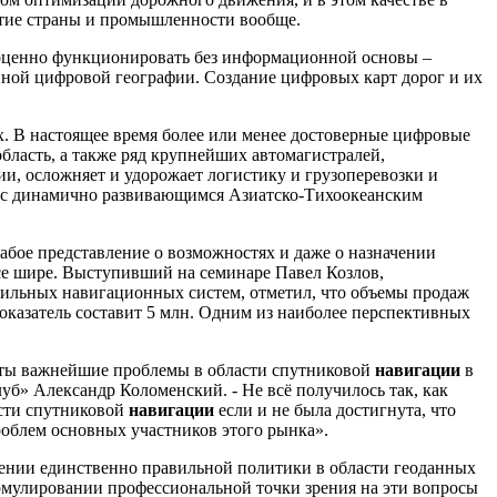
витие страны и промышленности вообще.
оценно функционировать без информационной основы –
нной цифровой географии. Создание цифровых карт дорог и их
х. В настоящее время более или менее достоверные цифровые
ласть, а также ряд крупнейших автомагистралей,
и, осложняет и удорожает логистику и грузоперевозки и
у с динамично развивающимся Азиатско-Тихоокеанским
бое представление о возможностях и даже о назначении
се шире. Выступивший на семинаре Павел Козлов,
бильных навигационных систем, отметил, что объемы продаж
показатель составит 5 млн. Одним из наиболее перспективных
уты важнейшие проблемы в области спутниковой
навигации
в
уб» Александр Коломенский. - Не всё получилось так, как
асти спутниковой
навигации
если и не была достигнута, что
облем основных участников этого рынка».
елении единственно правильной политики в области геоданных
ормулировании профессиональной точки зрения на эти вопросы