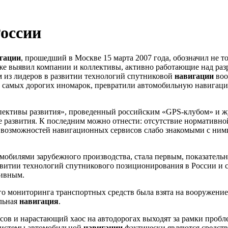
оссии
гации
, прошедший в Москве 15 марта 2007 года, обозначил не 
акже выявил компании и коллективы, активно работающие над ра
м из лидеров в развитии технологий спутниковой
навигации
воо
ь самых дорогих иномарок, превратили автомобильную навигац
ективы развития», проведенный российским «GPS-клубом» и жу
е развития. К последним можно отнести: отсутствие нормативно
возможностей навигационных сервисов слабо знакомыми с ними 
омобилями зарубежного производства, стала первым, показате
звитии технологий спутникового позиционирования в России и
тивным.
го мониторинга транспортных средств была взята на вооружени
льная
навигация
.
ов и нарастающий хаос на автодорогах выходят за рамки пробл
Системы автомобильной
навигации
фактически являются средств