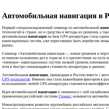
Автомобильная навигация в Р
Первый специализированный семинар по автомобильной
нави
технологий в стране, но и средства и методы их решения, а т
автомобильная
навигация
на базе GPS-аппаратуры стала одни
навигационных систем, уже переставших быть атрибутом лиш
рынка.
Семинар «Автомобильная навигация — новые решения и персп
истинном положении дел в отрасли и о препятствиях на пути е
«начинки» навигационных систем; низкий уровень понимания 
хотя и быстро снижающаяся стоимость аппаратуры и данных.
Автомобильная
навигация
, пришедшая в Россию вместе с авт
GPS-технологий
. Именно она стала важнейшим фактором в ра
использование любой GPS-аппаратуры становится малоэффек
Идея автомобильной
навигации
и связанного с ней онлайново
применения российской системы
Глонасс
называется автомоби
Неконтролируемое развитие крупнейших российских мегаполис
фактором, представляющим угрозу развитию страны вообще. 