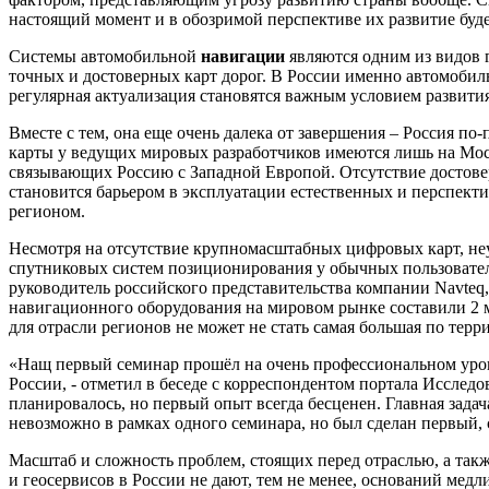
настоящий момент и в обозримой перспективе их развитие буд
Системы автомобильной
навигации
являются одним из видов
точных и достоверных карт дорог. В России именно автомоби
регулярная актуализация становятся важным условием развити
Вместе с тем, она еще очень далека от завершения – Россия п
карты у ведущих мировых разработчиков имеются лишь на Моск
связывающих Россию с Западной Европой. Отсутствие достовер
становится барьером в эксплуатации естественных и перспе
регионом.
Несмотря на отсутствие крупномасштабных цифровых карт, неу
спутниковых систем позиционирования у обычных пользовате
руководитель российского представительства компании Navteq
навигационного оборудования на мировом рынке составили 2 мл
для отрасли регионов не может не стать самая большая по терри
«Нащ первый семинар прошёл на очень профессиональном уров
России, - отметил в беседе с корреспондентом портала Исслед
планировалось, но первый опыт всегда бесценен. Главная зад
невозможно в рамках одного семинара, но был сделан первый
Масштаб и сложность проблем, стоящих перед отраслью, а так
и геосервисов в России не дают, тем не менее, оснований ме