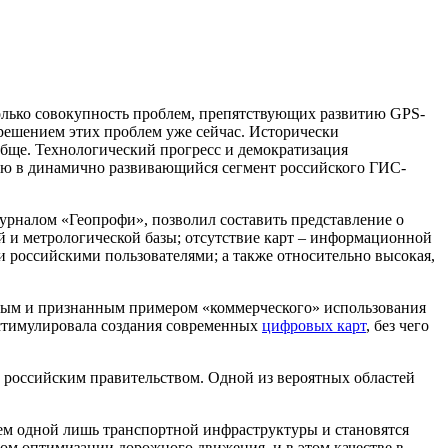
только совокупность проблем, препятствующих развитию GPS-
зрешением этих проблем уже сейчас. Исторически
бще. Технологический прогресс и демократизация
ию в динамично развивающийся сегмент российского ГИС-
рналом «Геопрофи», позволил составить представление о
й и метрологической базы; отсутствие карт – информационной
российскими пользователями; а также относительно высокая,
льным и признанным примером «коммерческого» использования
 стимулировала создания современных
цифровых карт
, без чего
е российским правительством. Одной из вероятных областей
ем одной лишь транспортной инфраструктуры и становятся
ом оптимизации дорожного движения, и в этом качестве в