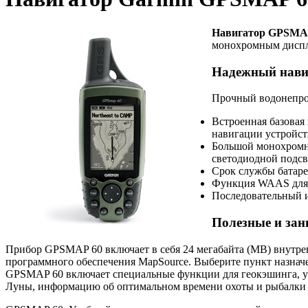
Навигатор GPSMA
монохромным диспле
Надежный нави
Прочный водонепро
Встроенная базовая
навигации устройств
Большой монохромны
светодиодной подсв
Срок службы батарей
Функция WAAS для 
Последовательный и
Полезные и за
Прибор GPSMAP 60 включает в себя 24 мегабайта (MB) внутрен
программного обеспечения MapSource. Выберите пункт назначе
GPSMAP 60 включает специальные функции для геокэшинга, ув
Луны, информацию об оптимальном времени охоты и рыбалки 