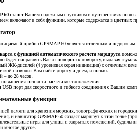
P 60
станет Вашим надежным спутником в путешествиях по леса
ем включают в себя функции, которые содержатся в цветных пр
гатор
ницаемый прибор GPSMAP 60 является отличным и недорогим н
карта с функцией автоматического расчета маршрута
поможет
о будет направлять Вас от поворота к повороту, выдавая звуков
й ЖК-дисплей (4 уровневая серая индикация) с отличным качес
еткой позволит Вам найти дорогу и днем, и ночью.
 – до 28 часов.
повышения точности расчета местоположения.
 USB порт для скоростного и гибкого соединения с Вашим ком
нимательные функции
ней памяти для хранения морских, топографических и городски
ния, и навигатор GPSMAP 60 создаст маршрут к этой точке (пр
лекательные игры для улицы и закрытых помещений, будильник
и многое другое.