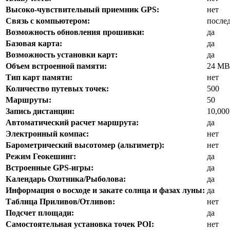
Высоко-чувствительный приемник GPS:
нет
Связь с компьютером:
после
Возможность обновления прошивки:
да
Базовая карта:
да
Возможность установки карт:
да
Объем встроенной памяти:
24 MB
Тип карт памяти:
нет
Количество путевых точек:
500
Маршруты:
50
Запись дистанции:
10,000
Автоматический расчет маршрута:
да
Электронный компас:
нет
Барометрический высотомер (альтиметр):
нет
Режим Геокешинг:
да
Встроенные GPS-игры:
да
Календарь Охотника/Рыболова:
да
Информация о восходе и закате солнца и фазах луны:
да
Таблица Приливов/Отливов:
нет
Подсчет площади:
да
Самостоятельная установка точек POI:
нет