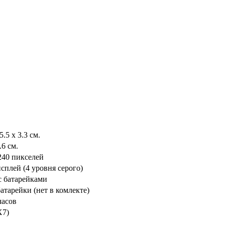
5.5 x 3.3 см.
.6 см.
240 пикселей
плей (4 уровня серого)
 с батарейками
атарейки (нет в комлекте)
часов
X7)