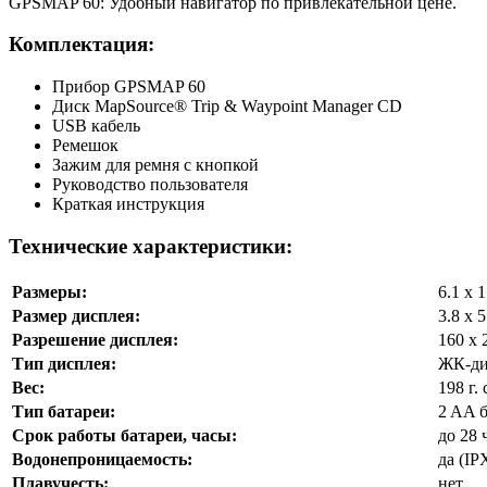
GPSMAP 60: Удобный навигатор по привлекательной цене.
Комплектация:
Прибор GPSMAP 60
Диск MapSource® Trip & Waypoint Manager CD
USB кабель
Ремешок
Зажим для ремня с кнопкой
Руководство пользователя
Краткая инструкция
Технические характеристики:
Размеры:
6.1 x 1
Размер дисплея:
3.8 x 5
Разрешение дисплея:
160 x 
Тип дисплея:
ЖК-дис
Вес:
198 г.
Тип батареи:
2 AA б
Срок работы батареи, часы:
до 28 
Водонепроницаемость:
да (IP
Плавучесть:
нет